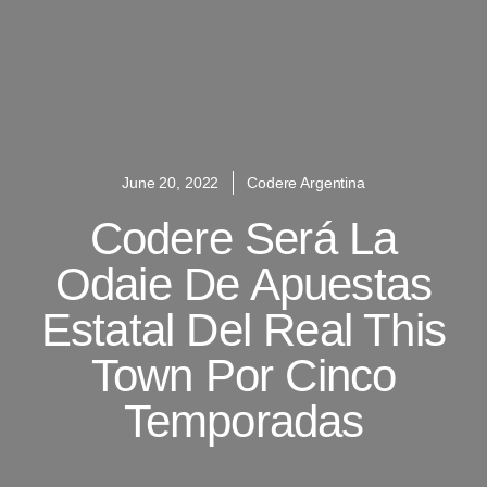
June 20, 2022
Codere Argentina
Codere Será La
Odaie De Apuestas
Estatal Del Real This
Town Por Cinco
Temporadas