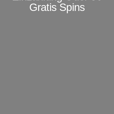
Gratis Spins