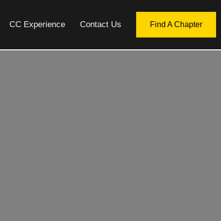
CC Experience
Contact Us
Find A Chapter