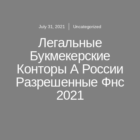
July 31, 2021
Uncategorized
Легальные
Букмекерские
Конторы А России
Разрешенные Фнс
2021