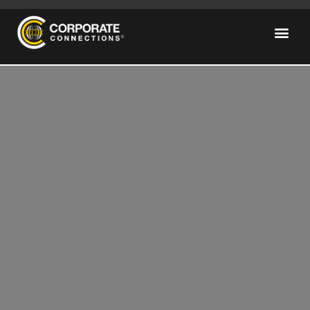
CC Ex